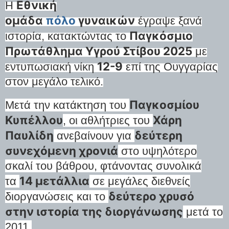
Εθνική
Η
ομάδα
πόλο
γυναικών
έγραψε ξανά
Παγκόσμιο
ιστορία, κατακτώντας το
Πρωτάθλημα Υγρού Στίβου 2025
με
12-9
εντυπωσιακή νίκη
επί της Ουγγαρίας
στον μεγάλο τελικό.
Παγκοσμίου
Μετά την κατάκτηση του
Κυπέλλου
Χάρη
, οι αθλήτριες του
Παυλίδη
δεύτερη
ανεβαίνουν για
συνεχόμενη χρονιά
στο υψηλότερο
σκαλί του βάθρου, φτάνοντας συνολικά
14 μετάλλια
τα
σε μεγάλες διεθνείς
δεύτερο χρυσό
διοργανώσεις και το
στην ιστορία της διοργάνωσης
μετά το
2011.