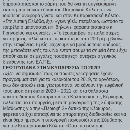
δημοσιότητας και το χάρτη που δείχνει τη συγκεκριμένη
έκταση του «οικοπέδου» του Πατραϊκού Κόλπου, ενώ
ιδιαίτερη αναφορά γίνεται και στον Κυπαρισσιακό Κόλπο.
«Στη Δυτική Ελλάδα, έχει «γεννηθεί» πετρέλαιο, ωστόσο το
πετρέλαιο μεταναστεύει», δηλώνει χαρακτηριστικά ο κ.
Γρηγορίου και συνεχίζει. «Το έχουμε βρει σε παλαιότερες
γεωτρήσεις, αλλά και σε περισσότερα από 200 μέρη βγαίνει
στην επιφάνεια. Εμείς ψάχνουμε να βρούμε τους δρόμους
της μετανάστευσής του. Να εντοπίσουμε τα σημεία όπου έχει
αποθηκευτεί σε μεγάλες ποσότητες», ανέφερε ο γενικός
διευθυντής των ΕΛ.ΠΕ.
ΓΕΩΤΡΥΠΑΝΑ ΣΤΗΝ ΚΥΠΑΡΙΣΣΙΑ ΤΟ 2020!
Αξίζει να σημειωθεί πως οι πρώτες γεωτρήσεις έχουν
προγραμματιστεί για το καλοκαίρι του 2019, το αργότερο,
ενώ δεν αποκλείεται, γεωτρύπανα, να κάνουν την εμφάνισή
τους μέσα στη διετία 2020 – 2021 και στα θαλάσσια
«οικόπεδα» του Κυπαρισσιακού Κόλπου και της Κέρκυρας!
Άλλωστε, το υπουργείο, μετά τη μονογραφή της Σύμβασης
Μίσθωσης για την «Περιοχή 2» δυτικά της Κέρκυρας,
φέρεται να έχει επιταχύνει τις απαραίτητες διαδικασίες και να
είναι θέμα ημερών η υπογραφή πανομοιότυπης Σύμβασης
για τον Κυπαρισσιακό Κόλπο. «Όσο πιο σύντομα