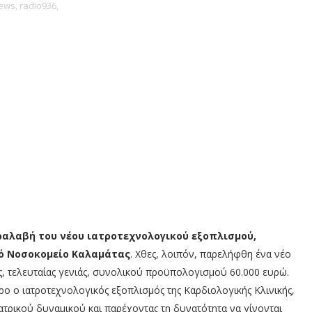
ews,
radio936,
ραλαβή του νέου ιατροτεχνολογικού εξοπλισμού,
κό Νοσοκομείο Καλαμάτας
. Χθες, λοιπόν, παρελήφθη ένα νέο
 τελευταίας γενιάς, συνολικού προϋπολογισμού 60.000 ευρώ.
ο ο ιατροτεχνολογικός εξοπλισμός της Καρδιολογικής Κλινικής,
ατρικού δυναμικού και παρέχοντας τη δυνατότητα να γίνονται