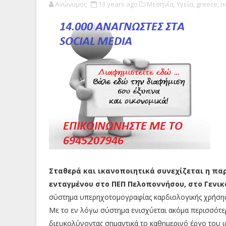
Ανώνυμος
13 years ago
Μεσηνία,
Υγεία,
greece,
n
Σταθερά και ικανοποιητικά συνεχίζεται η πα
ενταγμένου στο ΠΕΠ Πελοποννήσου, στο Γενι
σύστημα υπερηχοτομογραφίας καρδιολογικής χρήσης,
Με το εν λόγω σύστημα ενισχύεται ακόμα περισσότερ
διευκολύνοντας σημαντικά το καθημερινό έργο του ι