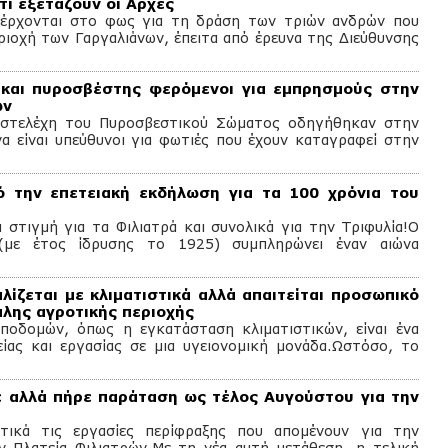
τι εξετάζουν οι Αρχές
υ έρχονται στο φως για τη δράση των τριών ανδρών που
ιοχή των Γαργαλιάνων, έπειτα από έρευνα της Διεύθυνσης
και πυροσβέστης φερόμενοι για εμπρησμούς στην
ων
 στελέχη του Πυροσβεστικού Σώματος οδηγήθηκαν στην
 είναι υπεύθυνοι για φωτιές που έχουν καταγραφεί στην
 την επετειακή εκδήλωση για τα 100 χρόνια του
 στιγμή για τα Φιλιατρά και συνολικά για την Τριφυλία!Ο
(με έτος ίδρυσης το 1925) συμπληρώνει έναν αιώνα
λίζεται με κλιματιστικά αλλά απαιτείται προσωπικό
άλης αγροτικής περιοχής
ποδομών, όπως η εγκατάσταση κλιματιστικών, είναι ένα
ίας και εργασίας σε μια υγειονομική μονάδα.Ωστόσο, το
ε αλλά πήρε παράταση ως τέλος Αυγούστου για την
ικά τις εργασίες περίφραξης που απομένουν για την
 Πλατεία Φιλιατρών.Με τη νέα αυτή μετάθεση, η τελική