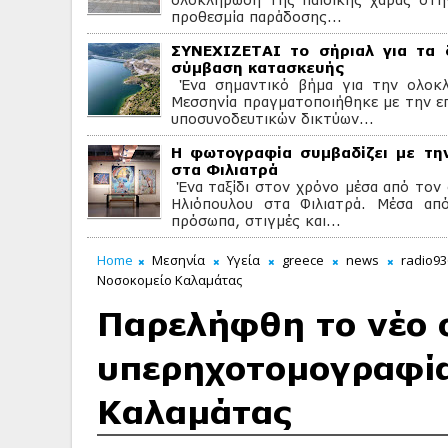
προθεσμία παράδοσης...
ΣΥΝΕΧΙΖΕΤΑΙ το σήριαλ για τα 
σύμβαση κατασκευής
Ένα σημαντικό βήμα για την ολοκ
Μεσσηνία πραγματοποιήθηκε με την ε
υποσυνοδευτικών δικτύων...
Η φωτογραφία συμβαδίζει με την
στα Φιλιατρά
Ένα ταξίδι στον χρόνο μέσα από τον
Ηλιόπουλου στα Φιλιατρά. Μέσα από
πρόσωπα, στιγμές και...
Home
Μεσηνία
Υγεία
greece
news
radio93
Νοσοκομείο Καλαμάτας
Παρελήφθη το νέο
υπερηχοτομογραφία
Καλαμάτας