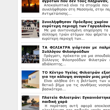
αγροτών που δεν τους πλήρωναν, 
Αποκαλυπτικά είναι τα στοιχεία πο
συνελήφθησαν στη Μεσσηνία, στην περ
Αντιμετώπισης...
Συνελήφθησαν Πρόεδρος χωρίου 
ευρύτερη περιοχή των Γαργαλιάν
Με μια συντονισμένη επιχείρηση τα
σύλληψη τριών ατόμων που φέρεται να
ευρύτερη περιοχή των...
ΤΑ ΦΙΛΙΑΤΡΑ γιόρτσαν με παλμό
Συλλόγου Φιλοπροόδων
Πράγματι, πρόκειται για μια σπουδαία
Σύλλογος Φιλοπροόδων Φιλιατρών 
αδιάλειπτης...
ΤΟ Κέντρο Υγείας Φιλιατρών εξοπ
για την κάλυψη αναγκών μιας μεγ
Είναι αλήθεια ότι η βελτίωση των υ
θετικό βήμα για τις συνθήκες νοσηλε
βασικότερο...
Πλατεία Φιλιατρών: Εγκαινιάστηκ
παιδική χαρά
Η παράταση αυτή αφορά αποκλειστ
ολοκλήρωση της παιδικής χαράς στην