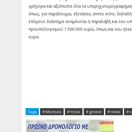
γρήγορα και αξιόπιστα όλα τα υπερηχοτομογραφήματα
όπως, για παράδειγμα, εξετάσεις stress echo, δηλαδ
επόμενο διάστημα αναμένεται η παραλαβή και του υ
προϋπολογισμού 1.500.000 ευρώ, όπως και του ηλε
ευρώ.
Tags
# Μεσηνία
# Υγεία
# greece
# news
# 